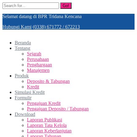
Go!
Selamat datang di BPR Tridana Kencana
Hubungi Kami
(0338) 671772 / 672213
Beranda
Tentang
Sejarah
Perusahaan
Penghargaan
Manajemen
Produk
Deposito & Tabungan
Kredit
Simulasi Kredit
Formulir
Pengajuan Kredit
Pengajuan Deposito / Tabungan
Download
Laporan Publikasi
Laporan Tata Kelola
Laporan Keberlanjutan
Laporan Tahunan