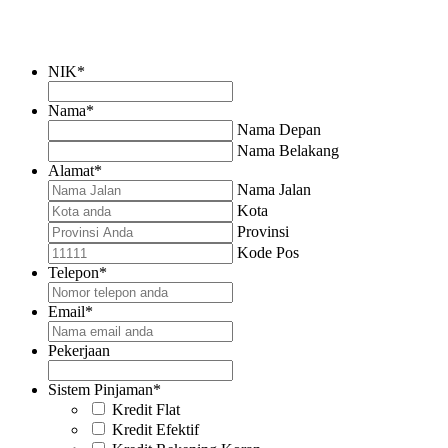
Dapatkan pinjaman dengan mengisi form berikut
dan tim kami akan segera menghubungi anda
NIK
*
Nama
*
Nama Depan
Nama Belakang
Alamat
*
Nama Jalan
Kota
Provinsi
Kode Pos
Telepon
*
Email
*
Pekerjaan
Sistem Pinjaman
*
Kredit Flat
Kredit Efektif