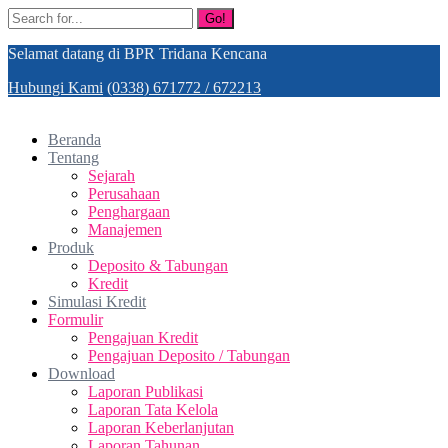
Go!
Selamat datang di BPR Tridana Kencana
Hubungi Kami
(0338) 671772 / 672213
Beranda
Tentang
Sejarah
Perusahaan
Penghargaan
Manajemen
Produk
Deposito & Tabungan
Kredit
Simulasi Kredit
Formulir
Pengajuan Kredit
Pengajuan Deposito / Tabungan
Download
Laporan Publikasi
Laporan Tata Kelola
Laporan Keberlanjutan
Laporan Tahunan