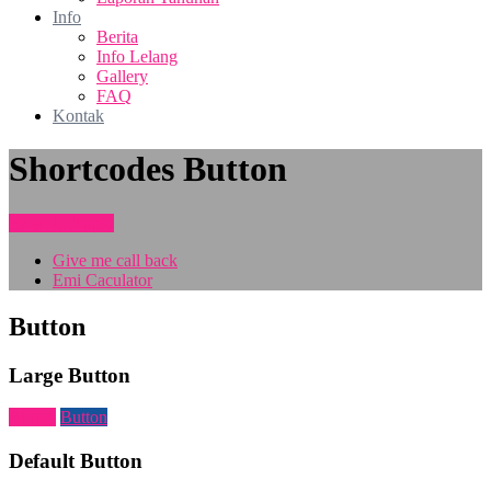
Info
Berita
Info Lelang
Gallery
FAQ
Kontak
Shortcodes Button
How To Apply
Give me call back
Emi Caculator
Button
Large Button
Button
Button
Default Button