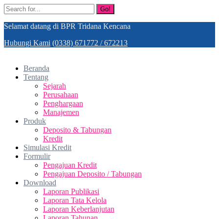
Go!
Selamat datang di BPR Tridana Kencana
Hubungi Kami
(0338) 671772 / 672213
Beranda
Tentang
Sejarah
Perusahaan
Penghargaan
Manajemen
Produk
Deposito & Tabungan
Kredit
Simulasi Kredit
Formulir
Pengajuan Kredit
Pengajuan Deposito / Tabungan
Download
Laporan Publikasi
Laporan Tata Kelola
Laporan Keberlanjutan
Laporan Tahunan