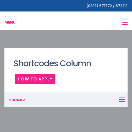
(0338) 671772 / 672213
MENU
Shortcodes Column
HOW TO APPLY
SUBNAV