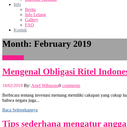
Info
Berita
Info Lelang
Gallery
FAQ
Kontak
Month:
February 2019
Simak FAQ
Mengenal Obligasi Ritel Indone
18/02/2019
By:
Arief Wibisono
0
comments
Berbicara tentang investasi memang memiliki cakupan yang cukup lu
bahwa negara juga...
Baca Selengkapnya
Tips sederhana mengatur angg