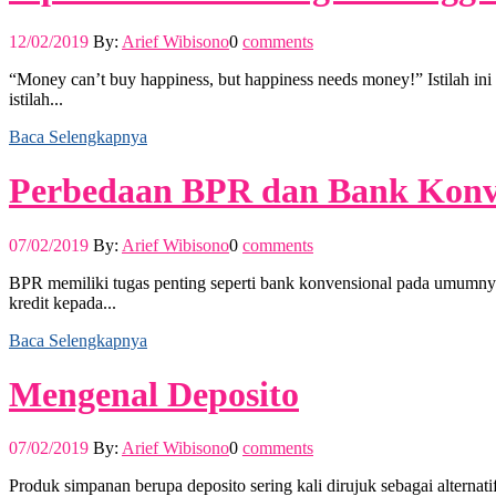
12/02/2019
By:
Arief Wibisono
0
comments
“Money can’t buy happiness, but happiness needs money!” Istilah i
istilah...
Baca Selengkapnya
Perbedaan BPR dan Bank Konv
07/02/2019
By:
Arief Wibisono
0
comments
BPR memiliki tugas penting seperti bank konvensional pada umumny
kredit kepada...
Baca Selengkapnya
Mengenal Deposito
07/02/2019
By:
Arief Wibisono
0
comments
Produk simpanan berupa deposito sering kali dirujuk sebagai alterna