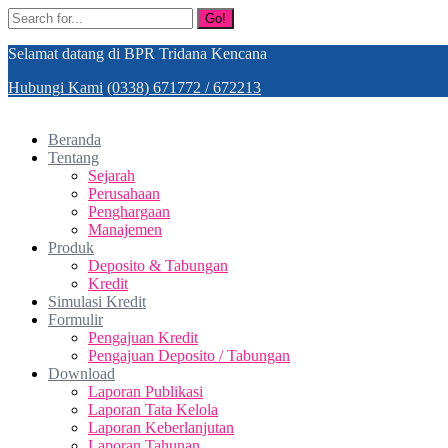
Go!
Selamat datang di BPR Tridana Kencana
Hubungi Kami
(0338) 671772 / 672213
Beranda
Tentang
Sejarah
Perusahaan
Penghargaan
Manajemen
Produk
Deposito & Tabungan
Kredit
Simulasi Kredit
Formulir
Pengajuan Kredit
Pengajuan Deposito / Tabungan
Download
Laporan Publikasi
Laporan Tata Kelola
Laporan Keberlanjutan
Laporan Tahunan