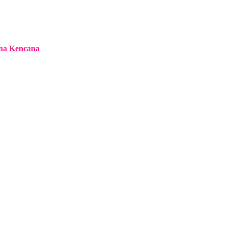
na Kencana