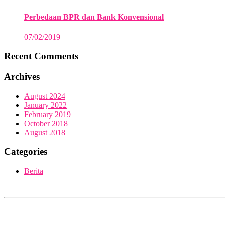
Perbedaan BPR dan Bank Konvensional
07/02/2019
Recent Comments
Archives
August 2024
January 2022
February 2019
October 2018
August 2018
Categories
Berita