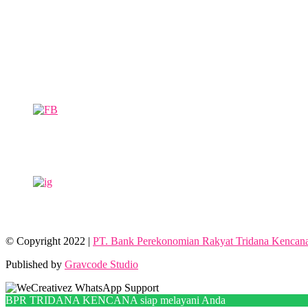
© Copyright 2022 |
PT. Bank Perekonomian Rakyat Tridana Kencan
Published by
Gravcode Studio
BPR TRIDANA KENCANA siap melayani Anda