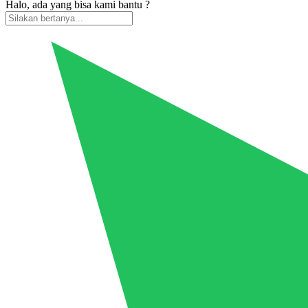
Halo, ada yang bisa kami bantu ?