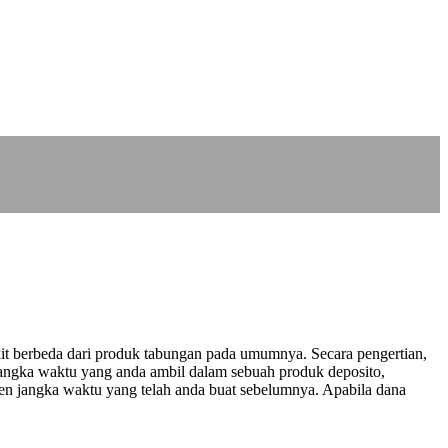
ikit berbeda dari produk tabungan pada umumnya. Secara pengertian,
jangka waktu yang anda ambil dalam sebuah produk deposito,
n jangka waktu yang telah anda buat sebelumnya. Apabila dana