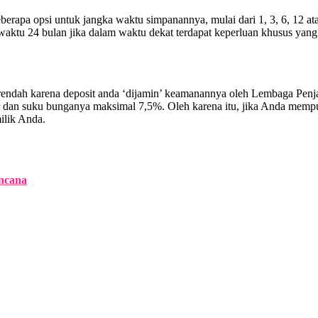
rapa opsi untuk jangka waktu simpanannya, mulai dari 1, 3, 6, 12 at
aktu 24 bulan jika dalam waktu dekat terdapat keperluan khusus yan
rendah karena deposit anda ‘dijamin’ keamanannya oleh Lembaga Penja
ar dan suku bunganya maksimal 7,5%. Oleh karena itu, jika Anda mempu
ilik Anda.
ncana