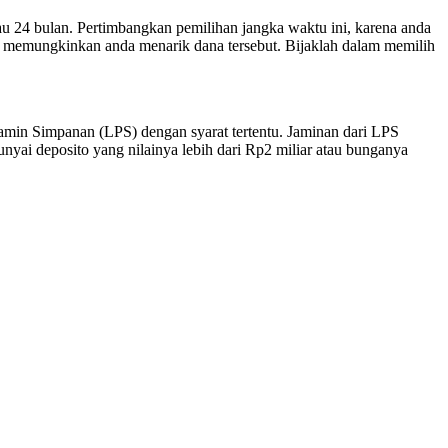
au 24 bulan. Pertimbangkan pemilihan jangka waktu ini, karena anda
g memungkinkan anda menarik dana tersebut. Bijaklah dalam memilih
min Simpanan (LPS) dengan syarat tertentu. Jaminan dari LPS
nyai deposito yang nilainya lebih dari Rp2 miliar atau bunganya