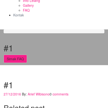
Info Lelang
Gallery
FAQ
Kontak
#1
Simak FAQ
#1
27/12/2016
By:
Arief Wibisono
0
comments
Related post