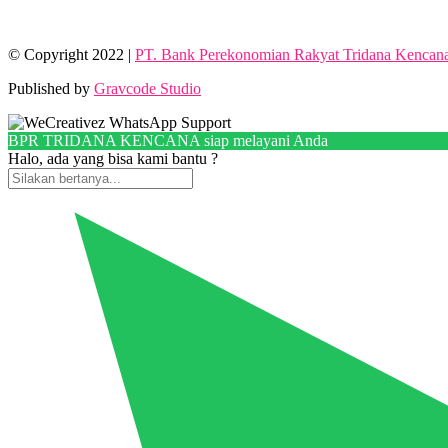
© Copyright 2022 |
PT. Bank Perekonomian Rakyat Tridana Kencan
Published by
Gravcode Studio
BPR TRIDANA KENCANA siap melayani Anda
Halo, ada yang bisa kami bantu ?