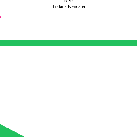
BPR
Tridana Kencana
a