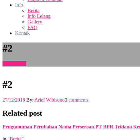
Info
Berita
Info Lelang
Gallery
FAQ
Kontak
#2
Simak FAQ
#2
27/12/2016
By:
Arief Wibisono
0
comments
Related post
Pengumuman Perubahan Nama Perseroan PT BPR Tridana Ke
in "
Berita
"