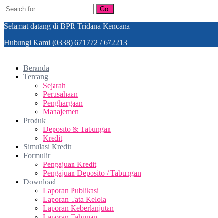
Go!
Selamat datang di BPR Tridana Kencana
Hubungi Kami
(0338) 671772 / 672213
Beranda
Tentang
Sejarah
Perusahaan
Penghargaan
Manajemen
Produk
Deposito & Tabungan
Kredit
Simulasi Kredit
Formulir
Pengajuan Kredit
Pengajuan Deposito / Tabungan
Download
Laporan Publikasi
Laporan Tata Kelola
Laporan Keberlanjutan
Laporan Tahunan